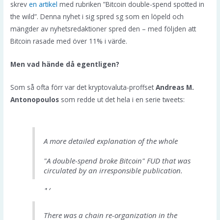
skrev
en artikel
med rubriken ”Bitcoin double-spend spotted in
— BitMEX Research (@BitMEXResearch)
the wild”. Denna nyhet i sig spred sg som en löpeld och
January 20, 2021
mängder av nyhetsredaktioner spred den – med följden att
Bitcoin rasade med över 11% i värde.
Men vad hände då egentligen?
Som så ofta förr var det kryptovaluta-proffset
Andreas M.
Antonopoulos
som redde ut det hela i en serie tweets:
A more detailed explanation of the whole
"A double-spend broke Bitcoin" FUD that was
circulated by an irresponsible publication.
1/
— Andreas M. Antonopoulos (@aantonop)
There was a chain re-organization in the