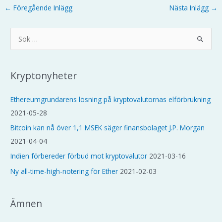
Inläggsnavigering
←
Föregående Inlägg
Nästa Inlägg
→
S
ö
k
e
Kryptonyheter
f
Ethereumgrundarens lösning på kryptovalutornas elförbrukning
t
2021-05-28
e
Bitcoin kan nå över 1,1 MSEK säger finansbolaget J.P. Morgan
r
2021-04-04
:
Indien förbereder förbud mot kryptovalutor
2021-03-16
Ny all-time-high-notering för Ether
2021-02-03
Ämnen