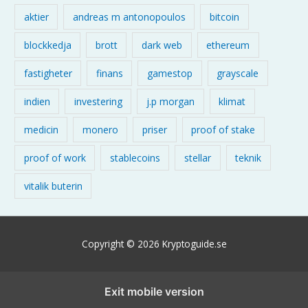
aktier
andreas m antonopoulos
bitcoin
blockkedja
brott
dark web
ethereum
fastigheter
finans
gamestop
grayscale
indien
investering
j.p morgan
klimat
medicin
monero
priser
proof of stake
proof of work
stablecoins
stellar
teknik
vitalik buterin
Copyright © 2026
Kryptoguide
.se
Exit mobile version