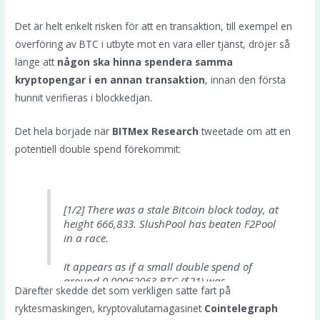
Det är helt enkelt risken för att en transaktion, till exempel en
överföring av BTC i utbyte mot en vara eller tjänst, dröjer så
länge att
någon ska hinna spendera samma
kryptopengar i en annan transaktion
, innan den första
hunnit verifieras i blockkedjan.
Det hela började när
BITMex Research
tweetade om att en
potentiell double spend förekommit:
[1/2] There was a stale Bitcoin block today, at
height 666,833. SlushPool has beaten F2Pool
in a race.
It appears as if a small double spend of
around 0.00062063 BTC ($21) was
Därefter skedde det som verkligen satte fart på
detected
https://t.co/o8lz9xagYG
ryktesmaskingen, kryptovalutamagasinet
Cointelegraph
pic.twitter.com/IEdPu8JEjt