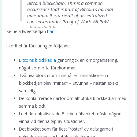
January 21, 2021
Bitcoin blockchain. This is a common
occurrence that is part of Bitcoin's normal
operation. It is a result of decentralized
consensus under Proof-of-Work. All PoW
chains do this.
Se hela tweetkedjan
här
.
2/
I korthet är förklaringen följande:
— Andreas M. Antonopoulos (@aantonop)
January 21, 2021
Bitcoins blockkedja
genomgick en omorganisering,
något som ofta förekommer.
Två nya block (som innehåller transaktioner) i
blockkedjan blev ”mined” – utvunna – nästan exakt
samtidigt.
De konkurrerade därför om att utöka blockkedjan med
samma block.
I det decentraliserade Bitcoin-nätverket måste någon
vinna vid denna typ av situationer.
Det blocket som får flest ”röster” av deltagarna i
nätverket vinner och utökar blockkedjan.