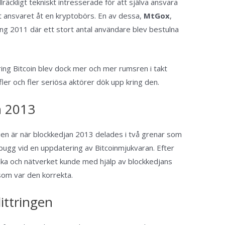
llräckligt tekniskt intresserade för att själva ansvara
lät ansvaret åt en kryptobörs. En av dessa,
MtGox
,
g 2011 där ett stort antal användare blev bestulna
ing Bitcoin blev dock mer och mer rumsren i takt
fler och fler seriösa aktörer dök upp kring den.
n 2013
rien är när blockkedjan 2013 delades i två grenar som
bugg vid en uppdatering av Bitcoinmjukvaran. Efter
aka och nätverket kunde med hjälp av blockkedjans
 som var den korrekta.
littringen