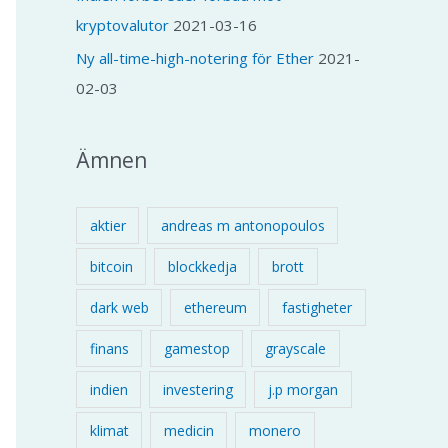
kryptovalutor
2021-03-16
Ny all-time-high-notering för Ether
2021-
02-03
Ämnen
aktier
andreas m antonopoulos
bitcoin
blockkedja
brott
dark web
ethereum
fastigheter
finans
gamestop
grayscale
indien
investering
j.p morgan
klimat
medicin
monero