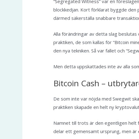
“Segregated Witness” var en föreslagen 
blockkedjan. Kort förklarat byggde den på 
därmed säkerställa snabbare transaktio
Alla förändringar av detta slag besluta
praktiken, de som kallas för “Bitcoin min
den nya tekniken. Så var fallet och “Seg
Men detta uppskattades inte av alla so
Bitcoin Cash – utbryta
De som inte var nöjda med Swegwit skapa
praktiken skapade en helt ny kryptovalut
Namnet till trots är den egentligen helt f
delar ett gemensamt ursprung, men är ef