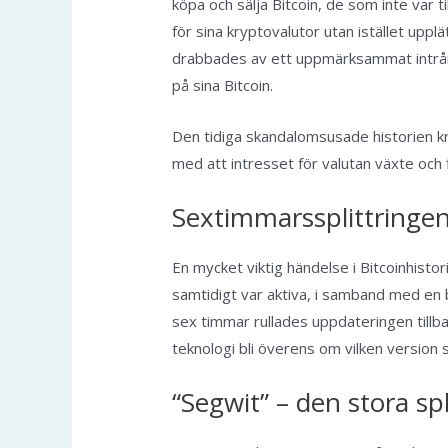
köpa och sälja Bitcoin, de som inte var ti
för sina kryptovalutor utan istället upp
drabbades av ett uppmärksammat intrån
på sina Bitcoin.
Den tidiga skandalomsusade historien kr
med att intresset för valutan växte och 
Sextimmarssplittringe
En mycket viktig händelse i Bitcoinhisto
samtidigt var aktiva, i samband med en 
sex timmar rullades uppdateringen tillb
teknologi bli överens om vilken version
“Segwit” – den stora sp