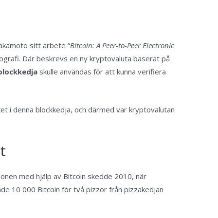
kamoto sitt arbete “
Bitcoin: A Peer-to-Peer Electronic
tografi. Där beskrevs en ny kryptovaluta baserat på
blockkedja
skulle användas för att kunna verifiera
ket i denna blockkedja, och därmed var kryptovalutan
t
ionen med hjälp av Bitcoin skedde 2010, när
 10 000 Bitcoin för två pizzor från pizzakedjan