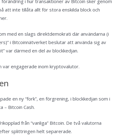
förändring i hur transaktioner av Bitcoin sker genom
att inte tillåta allt för stora enskilda block och
ner.
s om med en slags direktdemokrati där användarna (i
ers)” i Bitcoinnätverket beslutar att använda sig av
wit” var därmed en del av blockkedjan.
m var engagerade inom kryptovalutor.
ren
de en ny “fork”, en förgrening, i blockkedjan som i
a – Bitcoin Cash.
rikopplad från “vanliga” Bitcoin. De två valutorna
ter splittringen helt separerade.