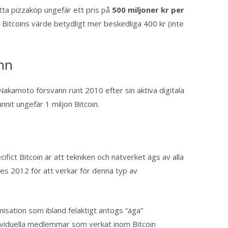
ta pizzaköp ungefär ett pris på
500 miljoner kr per
Bitcoins värde betydligt mer beskedliga 400 kr (inte
nn
akamoto försvann runt 2010 efter sin aktiva digitala
nit ungefär 1 miljon Bitcoin.
ict Bitcoin är att tekniken och nätverket ägs av alla
s 2012 för att verkar för denna typ av
nisation som ibland felaktigt antogs “äga”
ividuella medlemmar som verkat inom Bitcoin