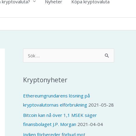
n kryptovaluta?
Nyheter
Köpa kryptovaluta
S
ö
k
Kryptonyheter
e
f
Ethereumgrundarens lösning på
t
kryptovalutornas elförbrukning
2021-05-28
e
Bitcoin kan nå över 1,1 MSEK säger
r
finansbolaget J.P. Morgan
2021-04-04
:
Indien förbereder förbud mot