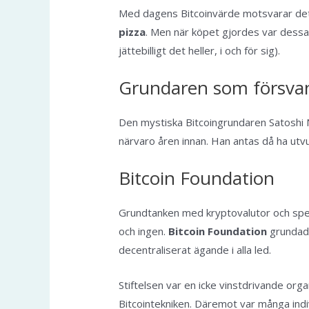
Med dagens Bitcoinvärde motsvarar det
pizza
. Men när köpet gjordes var dessa 
jättebilligt det heller, i och för sig).
Grundaren som försva
Den mystiska Bitcoingrundaren Satoshi N
närvaro åren innan. Han antas då ha utvun
Bitcoin Foundation
Grundtanken med kryptovalutor och specif
och ingen.
Bitcoin Foundation
grundade
decentraliserat ägande i alla led.
Stiftelsen var en icke vinstdrivande orga
Bitcointekniken. Däremot var många ind