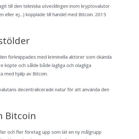
it till den tekniska utvecklingen inom kryptovalutor
gen eller ej…) kopplade till handel med Bitcoin. 2015
stölder
tt den förknippades med kriminella aktörer som ökända
e köpte och sålde både lagliga och olagliga
a med hjälp av Bitcoin.
valutans decentralicerade natur för att använda den
 Bitcoin
fler och fler företag upp som lät en ny målgrupp