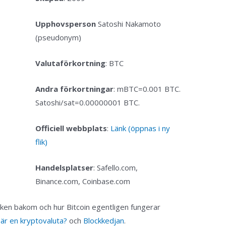
Upphovsperson
Satoshi Nakamoto
(pseudonym)
Valutaförkortning
: BTC
Andra förkortningar
: mBTC=0.001 BTC.
Satoshi/sat=0.00000001 BTC.
Officiell webbplats
:
Länk (öppnas i ny
flik)
Handelsplatser
: Safello.com,
Binance.com, Coinbase.com
iken bakom och hur Bitcoin egentligen fungerar
är en kryptovaluta?
och
Blockkedjan
.