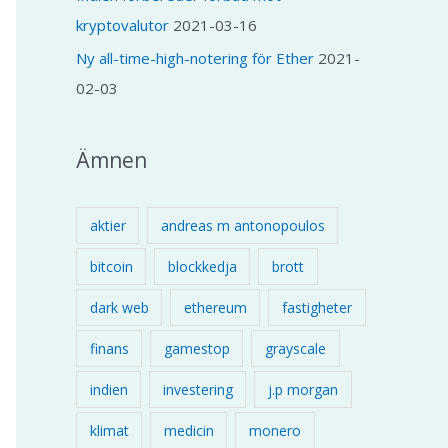
kryptovalutor
2021-03-16
Ny all-time-high-notering för Ether
2021-
02-03
Ämnen
aktier
andreas m antonopoulos
bitcoin
blockkedja
brott
dark web
ethereum
fastigheter
finans
gamestop
grayscale
indien
investering
j.p morgan
klimat
medicin
monero