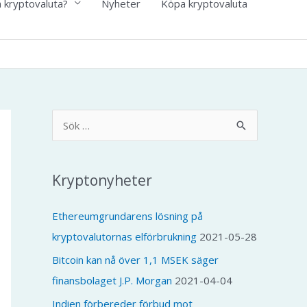
n kryptovaluta?
Nyheter
Köpa kryptovaluta
S
ö
k
Kryptonyheter
e
f
Ethereumgrundarens lösning på
t
kryptovalutornas elförbrukning
2021-05-28
e
Bitcoin kan nå över 1,1 MSEK säger
r
finansbolaget J.P. Morgan
2021-04-04
:
Indien förbereder förbud mot