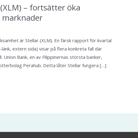
 (XLM) – fortsätter öka
de marknader
samhet är Stellar (XLM). En färsk rapport för kvartal
änk, extern sida) visar på flera konkreta fall där
l. Union Bank, en av Filippinernas största banker,
t dotterbolag Perahub. Detta låter Stellar fungera […]