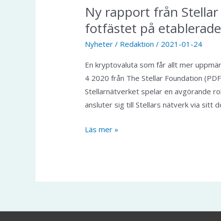
Ny rapport från Stellar
fotfästet på etablera
Nyheter
/
Redaktion
/
2021-01-24
En kryptovaluta som får allt mer uppmärk
4 2020 från The Stellar Foundation (PDF-l
Stellarnätverket spelar en avgörande rol
ansluter sig till Stellars nätverk via sit
N
Läs mer »
y
r
a
p
p
o